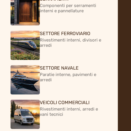
Componenti per serramenti
interni e pannellature
Fa bene all'ambiente
SETTORE FERROVIARIO
Rivestimenti interni, divisori e
arredi
Una risorsa rinnovabile
SETTORE NAVALE
Paratie interne, pavimenti e
arredi
Vuoi sviluppare
un progetto con i nostri
VEICOLI COMMERCIALI
pannelli in pioppo?
Rivestimenti interni, arredi e
vani tecnici