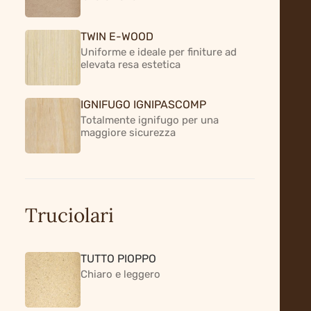
Il pioppo è una risorsa che genera
valore lungo tutta la filiera: dal
TWIN E-WOOD
sistema agroforestale che la
Uniforme e ideale per finiture ad
elevata resa estetica
coltiva, fino ai processi di
trasformazione industriale.
IGNIFUGO IGNIPASCOMP
Coltivato secondo cicli naturali di
Totalmente ignifugo per una
10-12 anni, dà origine a un legno di
maggiore sicurezza
alta qualità, con caratteristiche
fisiche e meccaniche che lo
rendono adatto a molteplici
applicazioni. È qui che la natura
Truciolari
incontra l’industria, senza perdere
la propria coerenza.
TUTTO PIOPPO
Chiaro e leggero
Ciclo produttivo