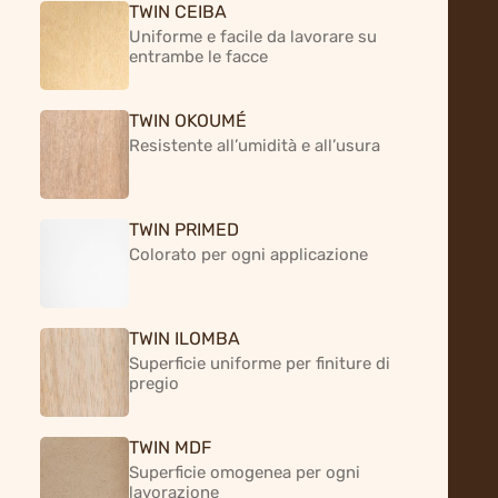
TWIN CEIBA
e a tecnologie di lavorazione
Uniforme e facile da lavorare su
sempre più avanzate. Un materiale
entrambe le facce
omogeneo, leggero, resistente e
facilmente lavorabile.
TWIN OKOUMÉ
Resistente all’umidità e all’usura
È utilizzato in ambiti diversi
portando con sé efficienza e
TWIN PRIMED
versatilità. Dall’edilizia
Colorato per ogni applicazione
all’arredamento, fino alla
produzione di carta, continua a
dimostrare la sua capacità di
TWIN ILOMBA
adattarsi e performare. È una
Superficie uniforme per finiture di
pregio
materiale che si lascia trasformare
facilmente valorizzando i progetti
TWIN MDF
nei quali viene utilizzato.
Superficie omogenea per ogni
lavorazione