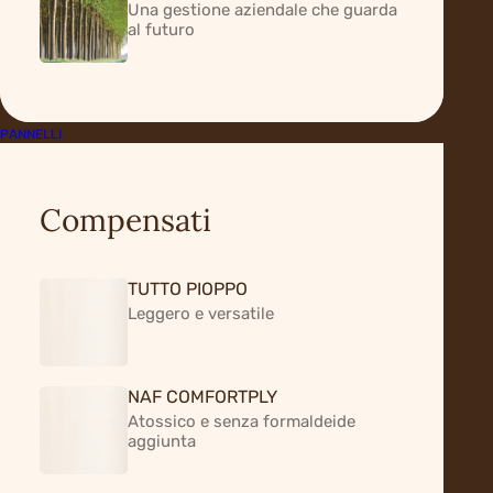
Una gestione aziendale che guarda
Home
Il Pioppo
al futuro
Il Pioppo
PANNELLI
Compensati
Quando la materia prima è di
qualità, tutto ciò che ne
TUTTO PIOPPO
deriva lo è
Leggero e versatile
NAF COMFORTPLY
Il pioppo rappresenta il pilastro
Atossico e senza formaldeide
aggiunta
dell’industria del compensato
grazie alla selezione di cloni evoluti