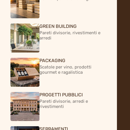
GREEN BUILDING
Pareti divisorie, rivestimenti e
arredi
PACKAGING
Scatole per vino, prodotti
gourmet e ragalistica
Il pioppo coniuga ambiente e
produttività
PROGETTI PUBBLICI
Pareti divisorie, arredi e
rivestimenti
Sviluppo sostenibile
SERRAMENTI