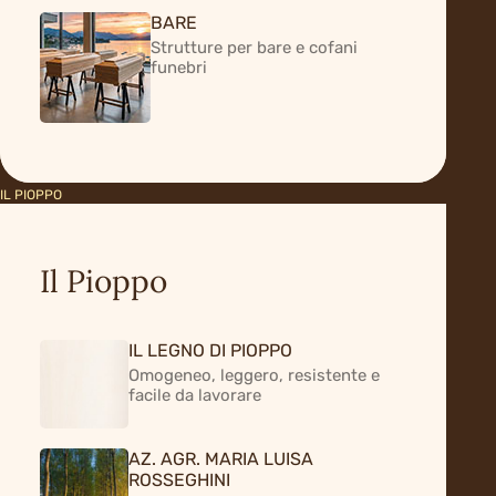
TROVA IL TUO PANNELLO
BARE
Strutture per bare e cofani
funebri
IL PIOPPO
Il Pioppo
IL LEGNO DI PIOPPO
Omogeneo, leggero, resistente e
facile da lavorare
AZ. AGR. MARIA LUISA
ROSSEGHINI