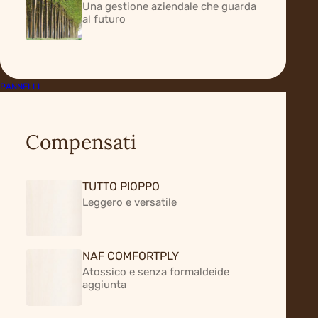
Una gestione aziendale che guarda
Home
Certificazioni
al futuro
Certificazioni
PANNELLI
Compensati
L'affidabilità
di
standard
internazionali
TUTTO PIOPPO
Leggero e versatile
NAF COMFORTPLY
Atossico e senza formaldeide
aggiunta