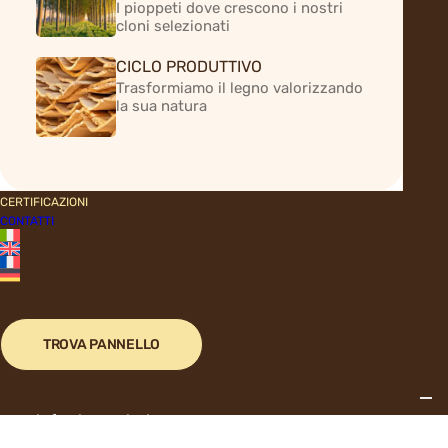
I pioppeti dove crescono i nostri
Prodotti
cloni selezionati
CICLO PRODUTTIVO
Applicazioni
Trasformiamo il legno valorizzando
la sua natura
Link utili
CERTIFICAZIONI
CONTATTI
@ 2026 Invernizzi S.p.A. – Partita IVA/VAT number: IT00189240195
– Reg. Imp. CR nr. 93343- R.E.A. CR 3113- Aut. R.U.P 03/1129 – Cap.
TROVA PANNELLO
Soc. € 2.250.000 int. vers. |
Credits
info@invernizzi-spa.com
Informativa sulla raccolta