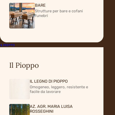
BARE
Strutture per bare e cofani
funebri
INVERNIZZI S.p.A
IL PIOPPO
Strada Provinciale per Gussola
26030 Solarolo Rainerio (CR)
Il Pioppo
Tel:
+39 0375 31.33.1
Email:
info@invernizzi-spa.com
IL LEGNO DI PIOPPO
Omogeneo, leggero, resistente e
facile da lavorare
AZ. AGR. MARIA LUISA
ROSSEGHINI