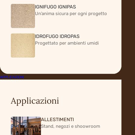
IGNIFUGO IGNIPAS
Un’anima sicura per ogni progetto
IDROFUGO IDROPAS
Progettato per ambienti umidi
La
qualità
che
dimostriamo
APPLICAZIONI
Applicazioni
CERTIFICAZIONI DI SISTEMA
ALLESTIMENTI
CERTIFICAZIONI TECNICHE
Stand, negozi e shoowroom