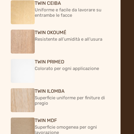
TWIN CEIBA
Uniforme e facile da lavorare su
entrambe le facce
TWIN OKOUMÉ
Ogni
nostro
pannello
nasce
da
un
Resistente all’umidità e all’usura
percorso
preciso.
Un
processo
fatto
di
passaggi,
controlli
e
TWIN PRIMED
esperienza,
in
cui
la
materia
viene
Colorato per ogni applicazione
accompagnata,
fase
dopo
fase,
fino
alla
sua
forma
finale.
È
qui
che
il
legno
si
trasforma
senza
TWIN ILOMBA
Superficie uniforme per finiture di
perdere
la
sua
natura.
pregio
TWIN MDF
Superficie omogenea per ogni
lavorazione