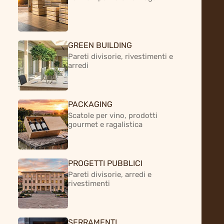
GREEN BUILDING
Pareti divisorie, rivestimenti e
arredi
PACKAGING
Scatole per vino, prodotti
gourmet e ragalistica
PROGETTI PUBBLICI
Pareti divisorie, arredi e
rivestimenti
SERRAMENTI