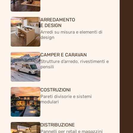
CERTIFICAZIONI FORESTALI
ARREDAMENTO
E DESIGN
CERTIFICAZIONI AMBIENTALI
Arredi su misura e elementi di
design
CAMPER E CARAVAN
Strutture d’arredo, rivestimenti e
Vuoi sviluppare
pensili
un progetto con i nostri
pannelli in pioppo?
COSTRUZIONI
Pareti divisorie e sistemi
modulari
PARLA CON UN CONSULENTE
DISTRIBUZIONE
Pannelli per retail e magazzini